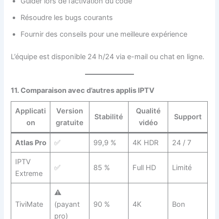
Guider lors de l’activation du code
Résoudre les bugs courants
Fournir des conseils pour une meilleure expérience
L’équipe est disponible 24 h/24 via e-mail ou chat en ligne.
11. Comparaison avec d’autres applis IPTV
Applicati
Version
Qualité
Stabilité
Support
on
gratuite
vidéo
Atlas Pro
✅
99,9 %
4K HDR
24 / 7
IPTV
✅
85 %
Full HD
Limité
Extreme
⚠️
TiviMate
(payant
90 %
4K
Bon
pro)