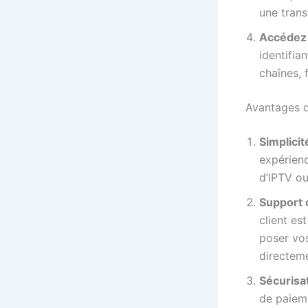
une trans
Accédez 
identifi
chaînes, f
Avantages 
Simplicité
expérienc
d’IPTV ou
Support c
client es
poser vo
directeme
Sécurisa
de paieme