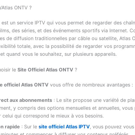
u’Atlas ONTV ?
est un service IPTV qui vous permet de regarder des chaî
films, des séries, et des événements sportifs via Internet. 
s de diffusion traditionnelles par câble ou satellite, Atla
exibilité totale, avec la possibilité de regarder vos progra
et quand vous le souhaitez, sur plusieurs appareils.
oisir le
Site Officiel Atlas ONTV
?
te officiel Atlas ONTV
vous offre de nombreux avantages :
rect aux abonnements
: Le site propose une variété de pla
ment, y compris des options mensuelles et annuelles, vous
r celui qui correspond le mieux à vos besoins.
on rapide
: Sur le
site officiel Atlas IPTV
, vous pouvez vous 
 minutes et commencer à diffuser vos contenus préférés