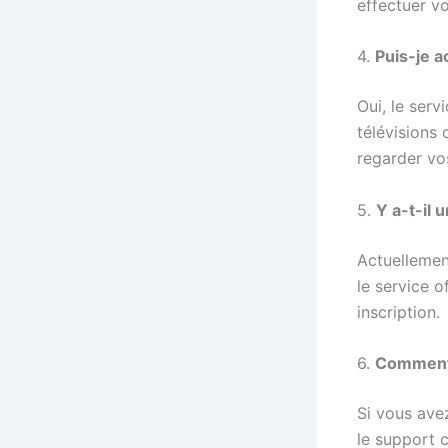
effectuer vo
4.
Puis-je a
Oui, le serv
télévisions
regarder vo
5.
Y a-t-il 
Actuelleme
le service 
inscription.
6.
Comment p
Si vous ave
le support c