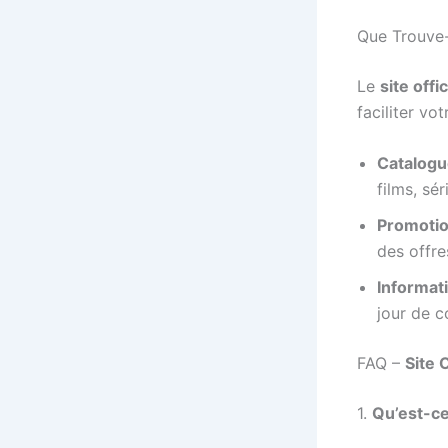
Que Trouve-
Le
site offi
faciliter vo
Catalogu
films, sé
Promotio
des offr
Informati
jour de c
FAQ –
Site 
1.
Qu’est-ce