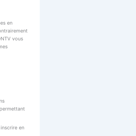
nes en
Contrairement
s ONTV vous
mmes
ns
 permettant
inscrire en