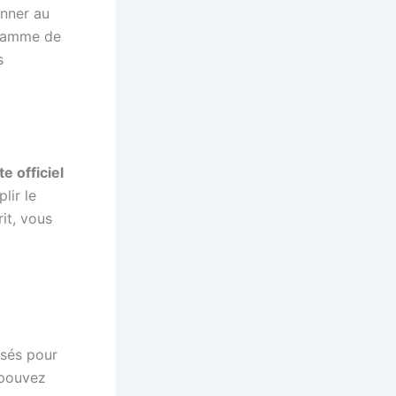
nner au
 gamme de
s
te officiel
lir le
it, vous
isés pour
 pouvez