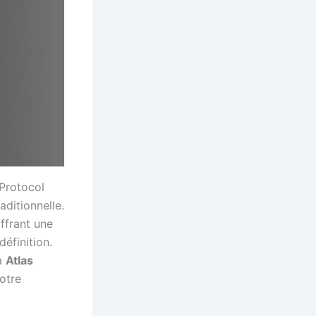
 Protocol
aditionnelle.
ffrant une
éfinition.
 à
Atlas
otre