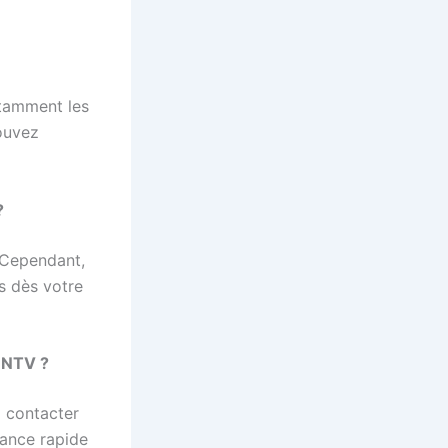
otamment les
pouvez
?
 Cependant,
s dès votre
 ONTV ?
 contacter
tance rapide