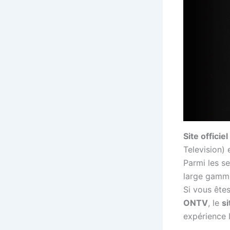
Site officie
Television) 
Parmi les s
large gamme 
Si vous ête
ONTV
, le
si
expérience 