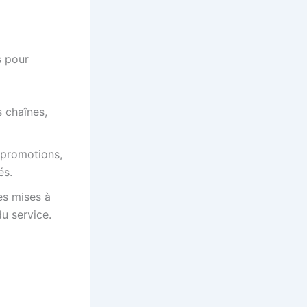
s pour
 chaînes,
 promotions,
és.
es mises à
u service.