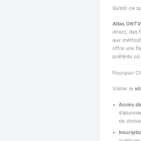
Qu’est-ce q
Atlas ONTV
direct, des 
aux méthode
offre une fl
préférés où 
Pourquoi Ch
Visiter le
si
Accès di
d’abonne
de choisi
Inscripti
quelques