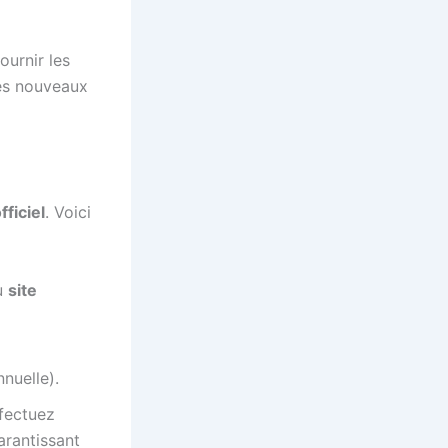
ournir les
les nouveaux
fficiel
. Voici
du
site
nuelle).
ffectuez
arantissant