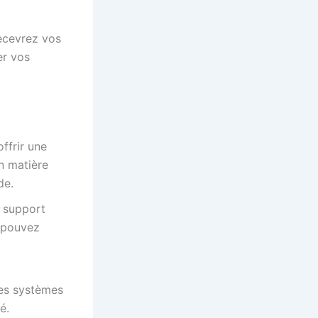
recevrez vos
er vos
ffrir une
en matière
de.
e support
 pouvez
des systèmes
é.